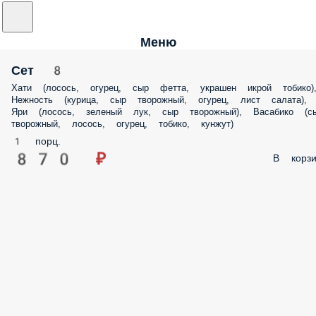
Меню
Сет 8
Хати (лосось, огурец, сыр фетта, украшен икрой тобико)
Нежность (курица, сыр творожный, огурец, лист салата),
Яри (лосось, зеленый лук, сыр творожный), Васабико (с
творожный, лосось, огурец, тобико, кунжут)
1 порц.
870 ₽
В корзи